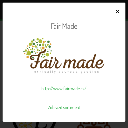
×
Fair Made
Dodavatelé v iBi STORE
123 dodavatelů zdravé výživy, od kterých lze objednávat
http://www.fairmade.cz/
Zobrazit sortiment