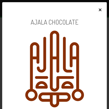
×
AJALA CHOCOLATE
Dodavatelé v iBi STORE
123 dodavatelů zdravé výživy, od kterých lze objednávat