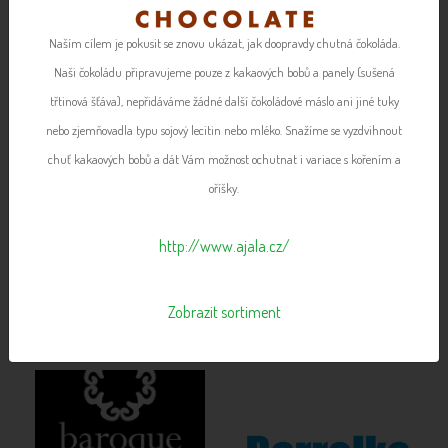
Naším cílem je pokusit se znovu ukázat, jak doopravdy chutná čokoláda.
Naši čokoládu připravujeme pouze z kakaových bobů a panely (sušená
třtinová šťáva), nepřidáváme žádné další čokoládové máslo ani jiné tuky
nebo zjemňovadla typu sojový lecitin nebo mléko. Snažíme se vyzdvihnout
chuť kakaových bobů a dát Vám možnost ochutnat i variace s kořením a
oříšky.
http://www.ajala.cz/
Zobrazit sortiment