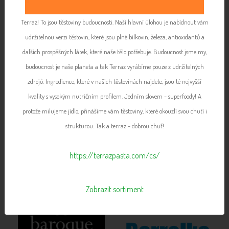
Terraz! To jsou těstoviny budoucnosti. Naší hlavní úlohou je nabídnout vám
udržitelnou verzi těstovin, které jsou plné bílkovin, železa, antioxidantů a
dalších prospěšných látek, které naše tělo potřebuje. Budoucnost jsme my,
budoucnost je naše planeta a tak Terraz vyrábíme pouze z udržitelných
zdrojů. Ingredience, které v našich těstovinách najdete, jsou té nejvyšší
kvality s vysokým nutričním profilem. Jedním slovem - superfoody! A
protože milujeme jídlo, přinášíme vám těstoviny, které okouzlí svou chutí i
strukturou. Tak a terraz - dobrou chuť!
https://terrazpasta.com/cs/
Zobrazit sortiment