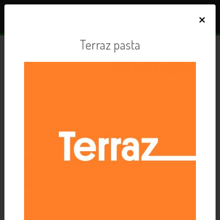
×
Terraz pasta
Dodavatelé v iBi STORE
123 dodavatelů zdravé výživy, od kterých lze objednávat