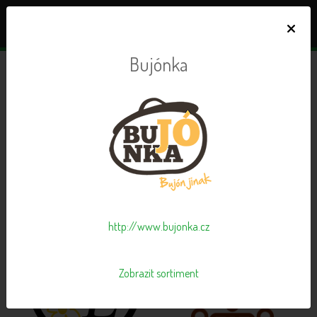
×
Bujónka
Dodavatelé v iBi STORE
123 dodavatelů zdravé výživy, od kterých lze objednávat
http://www.bujonka.cz
Zobrazit sortiment