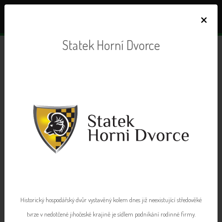
×
Statek Horní Dvorce
Dodavatelé v iBi STORE
123 dodavatelů zdravé výživy, od kterých lze objednávat
Historický hospodářský dvůr vystavěný kolem dnes již neexistující středověké
tvrze v nedotčené jihočeské krajině je sídlem podnikání rodinné firmy.