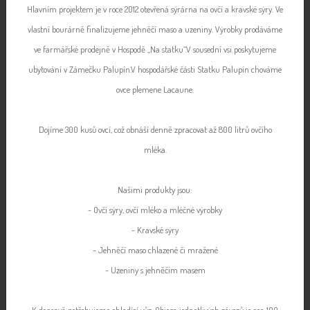
Hlavním projektem je v roce 2012 otevřená sýrárna na ovčí a kravské sýry. Ve
vlastní bourárně finalizujeme jehněčí maso a uzeniny. Výrobky prodáváme
ve farmářské prodejně v Hospodě „Na statku“.V sousední vsi poskytujeme
ubytování v Zámečku Palupín.V hospodářské části Statku Palupín chováme
ovce plemene Lacaune.
Dojíme 300 kusů ovcí, což obnáší denně zpracovat až 800 litrů ovčího
mléka.
Našimi produkty jsou:
- Ovčí sýry, ovčí mléko a mléčné výrobky
- Kravské sýry
- Jehněčí maso chlazené či mražené
- Uzeniny s jehněčím masem