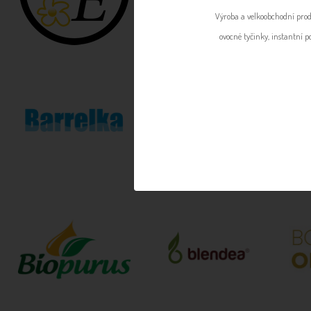
Výroba a velkoobchodní prod
ovocné tyčinky, instantní p