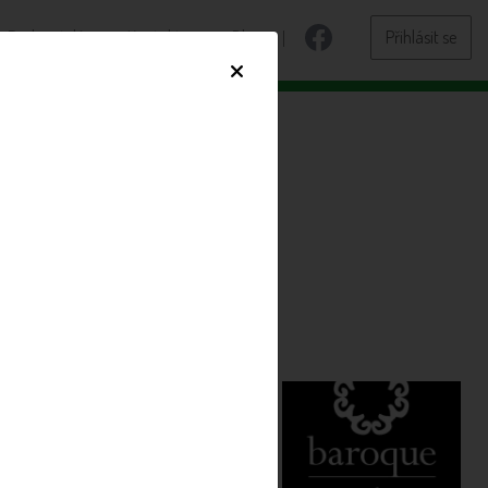
Dodavatelé
Kontakty
Blog
Přihlásit se
×
at