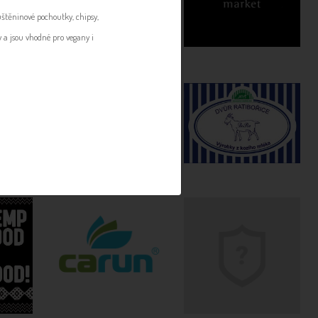
štěninové pochoutky, chipsy,
y a jsou vhodné pro vegany i