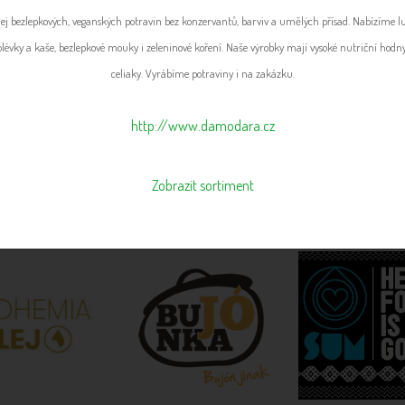
ej bezlepkových, veganských potravin bez konzervantů, barviv a umělých přísad. Nabízíme lu
olévky a kaše, bezlepkové mouky i zeleninové koření. Naše výrobky mají vysoké nutriční hodn
celiaky. Vyrábíme potraviny i na zakázku.
http://www.damodara.cz
Zobrazit sortiment