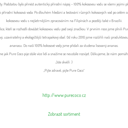
ty. Podstatou bylo přinést autentický přírodní nápoj – 100% kokosovou vodu se všemi jejími p
stá přírodní kokosová voda. Po dlouhém hledání a testování různých kokosových vod po celém sv
kokosovou vodu s nejšetrnějším zpracováním na Filipínách a později také v Brazílii.
ice, kteří se rozhodli dovážet kokosovou vodu pod svojí značkou. V prvním roce jsme plnili P
vý, uzavíratelný a ekologičtější tetrapakový obal. Od roku 2016 jsme rozšířili naši produktovo
ananasu. Do naší 100% kokosové vody jsme přidali za studena lisovaný ananas.
me jak Pure Coco pije stále více lidí a snažíme se neustále rozvíjet. Děkujeme, že nám pom
Jste skvělí :)
„Pijte zdravě, pijte Pure Coco“
http://www.purecoco.cz
Zobrazit sortiment