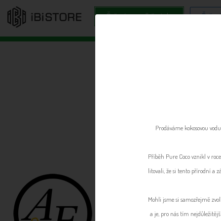
Řešení pro odběratele
Řešení
1
Prodáváme kokosovou vodu.
Příběh Pure Coco vznikl v roce
litovali, že si tento přírodn
Mohli jsme si samozřejmě zvoli
a je, pro nás tím nejdůležitě