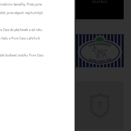
řírodními benefity. Proto jsme
ětě, jsme objevili nejchutnější
ure Coco do plechovek a od roku
u řadu o Pure Coco s příchutí
áháte budovat značku Pure Coco.