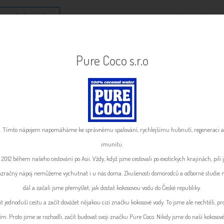
 pro dodavatele
Nápověda
Dodavatelé v iBi STORE
Pure Coco s.r.o
23 dodavatelů zdravé výživy, od kterých lze objednáv
 Tímto nápojem napomáháme ke správnému spalování, rychlejšímu hubnutí, regeneraci a 
imunitu.
 2012 během našeho cestování po Asii. Vždy, když jsme cestovali po exotických krajinách, pili
í a zázračný nápoj nemůžeme vychutnat i u nás doma. Zkušenosti domorodců a odborné studie 
dál a začali jsme přemýšlet, jak dostat kokosovou vodu do České republiky.
t jednoduší cestu a začít dovážet nějakou cizí značku kokosové vody. To jsme ale nechtěli, pro
jším. Proto jsme se rozhodli, začít budovat svoji značku Pure Coco. Nikdy jsme do naší kokosov