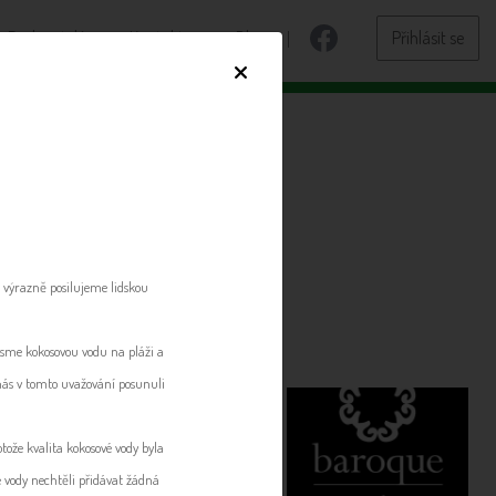
Dodavatelé
Kontakty
Blog
Přihlásit se
×
at
výrazně posilujeme lidskou
 jsme kokosovou vodu na pláži a
nás v tomto uvažování posunuli
tože kvalita kokosové vody byla
é vody nechtěli přidávat žádná