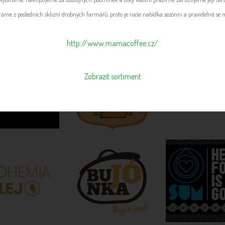
ráme z posledních sklizní drobných farmářů, proto je naše nabídka sezónní a pravidelně se 
http://www.mamacoffee.cz/
Zobrazit sortiment