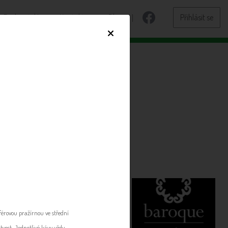
Dodavatelé
Kontakty
Blog
Přihlásit se
×
at
férovou pražírnou ve střední
vost. Jednotlivé kávy vždy