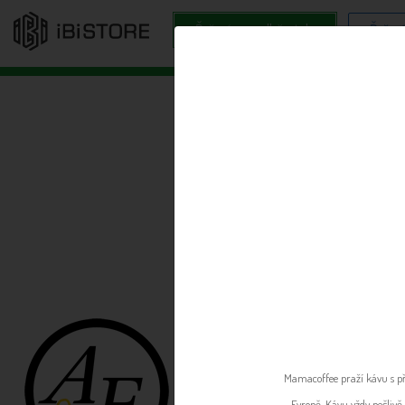
Řešení pro odběratele
Řešení
1
Mamacoffee praží kávu s pří
Evropě. Kávu vždy pečlivě