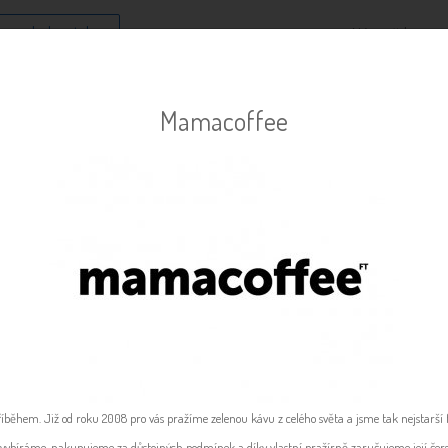
 pro dodavatele
Nápověda
Dodavatelé v iBi STORE
Mamacoffee
23 dodavatelů zdravé výživy, od kterých lze objednáv
během. Již od roku 2008 pro vás pražíme zelenou kávu z celého světa a jsme tak nejstarší 
 vybíráme, nakupujeme za důstojných podmínek a díky vlastní pražírně zaručujeme její čerst